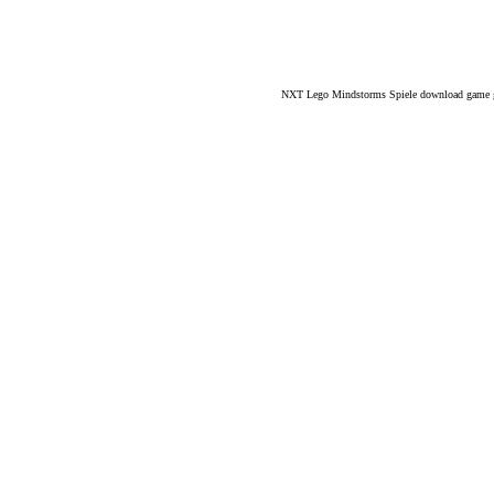
NXT Lego Mindstorms Spiele download game 