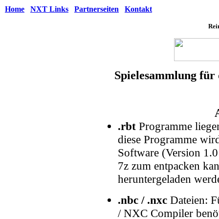
Home
NXT Links
Partnerseiten
Kontakt
Rei
Spielesammlung fü
.rbt
Programme liegen
diese Programme wir
Software (Version 1.0
7z zum entpacken kann
heruntergeladen werd
.nbc / .nxc
Dateien: F
/ NXC Compiler benöt